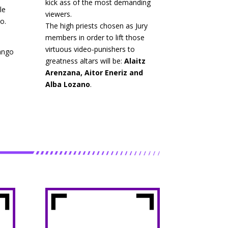
kick ass of the most demanding
le
viewers.
o.
The high priests chosen as Jury
members in order to lift those
virtuous video-punishers to
ango
greatness altars will be:
Alaitz
Arenzana, Aitor Eneriz and
Alba Lozano
.