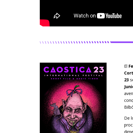
El
Fe
Cort
23
s
Juni
aver
conq
Bilbó
De l
proc
dime