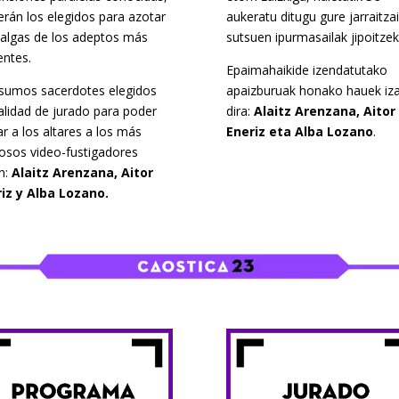
rán los elegidos para azotar
aukeratu ditugu gure jarraitzai
nalgas de los adeptos más
sutsuen ipurmasailak jipoitzek
entes.
Epaimahaikide izendatutako
sumos sacerdotes elegidos
apaizburuak honako hauek iz
alidad de jurado para poder
dira:
Alaitz Arenzana, Aitor
ar a los altares a los más
Eneriz eta Alba Lozano
.
uosos video-fustigadores
n:
Alaitz Arenzana, Aitor
iz y Alba Lozano.