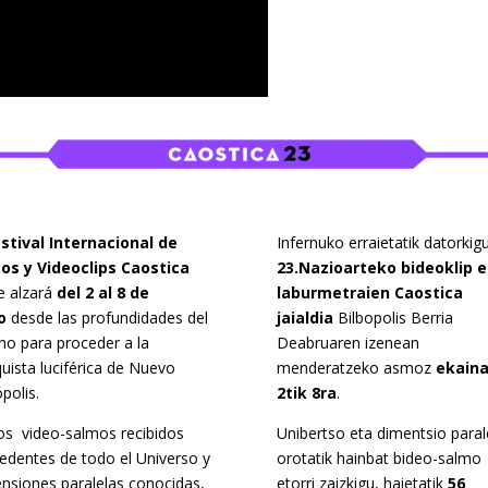
stival Internacional de
Infernuko erraietatik datorkig
os y Videoclips
Caostica
23.Nazioarteko bideoklip e
e alzará
del 2 al 8 de
laburmetraien Caostica
o
desde las profundidades del
jaialdia
Bilbopolis Berria
no para proceder a la
Deabruaren izenean
uista luciférica de Nuevo
menderatzeko asmoz
ekaina
polis.
2tik 8ra
.
os video-salmos recibidos
Unibertso eta dimentsio paral
edentes de todo el Universo y
orotatik hainbat bideo-salmo
nsiones paralelas conocidas,
etorri zaizkigu, haietatik
56