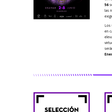
56
se
las 
exig
Los 
en c
elev
virt
será
Ener