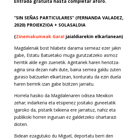
Entrada gratuita hasta completar aforo.
“SIN SEÑAS PARTICULARES” (FERNANDA VALADEZ,
2020) PROIEKZIOA + SOLASALDIA
(
Zinemakumeak Gara!
jaialdiarekin elkarlanean)
Magdalenak bost hilabete darama semeaz ezer jakin
gabe, Estatu Batuetako muga gurutzatzeko asmoz
herritik alde egin zuenetik. Agintariek haren heriotza-
agiria sina dezan nahi dute, baina semea galdu zuten
guraso batzuekin elkartzean, konturatu da ezin duela
haren berririk izan gabe bizitzen jarraitu.
Horrela hasiko da Magdalenaren odisea Mexikon
zehar; indarkeria eta etsipenez jositako guneetatik
igaroko da, pistarik txikiena ere jarraituz, nahiz eta
publikoki horren inguruan ez galdetzeko ohartarazi
dioten.
Bidean ezagutuko du Miguel, deportatu berri den