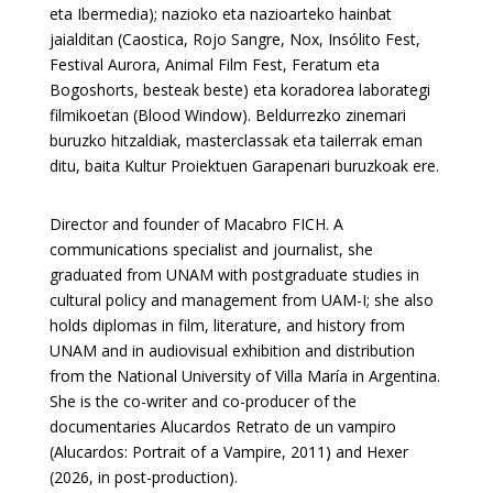
eta Ibermedia); nazioko eta nazioarteko hainbat
jaialditan (Caostica, Rojo Sangre, Nox, Insólito Fest,
Festival Aurora, Animal Film Fest, Feratum eta
Bogoshorts, besteak beste) eta koradorea laborategi
filmikoetan (Blood Window). Beldurrezko zinemari
buruzko hitzaldiak, masterclassak eta tailerrak eman
ditu, baita Kultur Proiektuen Garapenari buruzkoak ere.
Director and founder of Macabro FICH. A
communications specialist and journalist, she
graduated from UNAM with postgraduate studies in
cultural policy and management from UAM-I; she also
holds diplomas in film, literature, and history from
UNAM and in audiovisual exhibition and distribution
from the National University of Villa María in Argentina.
She is the co-writer and co-producer of the
documentaries Alucardos Retrato de un vampiro
(Alucardos: Portrait of a Vampire, 2011) and Hexer
(2026, in post-production).