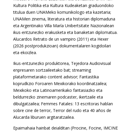
Kultura Politika eta Kultura Kudeaketan graduondoko
titulua duen UNAMeko komunikologo eta kazetaria;
UNAMen zinema, literatura eta historian diplomaduna
eta Argentinako Villa María Unibertsitate Nazionalean
ikus-entzunezko erakusketa eta banaketan diplomatua.
Alucardos Retrato de un vampiro (2011) eta Hexer
(2026 postprodukzioan) dokumentalaren kogidoilari
eta ekoizlea.
Ikus-entzunezko produktorea, Tejedora Audiovisual
enpresaren sortzaileetako bat; streaming
plataformetarako content advisor; Fantastika
koprudkzio Foroaren Mexikorako koordinatzailea;
Mexikoko eta Latinoamerikako fantasiazko eta
beldurrezko zinemaren podcaster, ikertzaile eta
dibulgatzailea; Femmes Fatales: 13 escritoras hablan
sobre cine de terror, Terror del rudo eta 40 años de
Alucarda liburuen argitaratzailea.
Epaimahaia hainbat deialditan (Procine, Focine, IMCINE