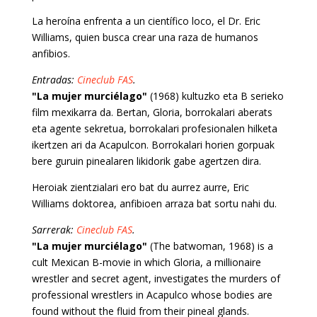
La heroína enfrenta a un científico loco, el Dr. Eric
Williams, quien busca crear una raza de humanos
anfibios.
Entradas:
Cineclub FAS
.
"La mujer murciélago"
(1968) kultuzko eta B serieko
film mexikarra da. Bertan, Gloria, borrokalari aberats
eta agente sekretua, borrokalari profesionalen hilketa
ikertzen ari da Acapulcon. Borrokalari horien gorpuak
bere guruin pinealaren likidorik gabe agertzen dira.
Heroiak zientzialari ero bat du aurrez aurre, Eric
Williams doktorea, anfibioen arraza bat sortu nahi du.
Sarrerak:
Cineclub FAS
.
"La mujer murciélago"
(The batwoman, 1968) is a
cult Mexican B-movie in which Gloria, a millionaire
wrestler and secret agent, investigates the murders of
professional wrestlers in Acapulco whose bodies are
found without the fluid from their pineal glands.