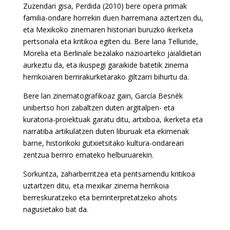
Zuzendari gisa, Perdida (2010) bere opera primak
familia-ondare horrekin duen harremana aztertzen du,
eta Mexikoko zinemaren historiari buruzko ikerketa
pertsonala eta kritikoa egiten du. Bere lana Telluride,
Morelia eta Berlinale bezalako nazioarteko jaialdietan
aurkeztu da, eta ikuspegi garaikide batetik zinema
herrikoiaren berrirakurketarako giltzarri bihurtu da.
Bere lan zinematografikoaz gain, García Besnék
unibertso hori zabaltzen duten argitalpen- eta
kuratoria-proiektuak garatu ditu, artxiboa, ikerketa eta
narratiba artikulatzen duten liburuak eta ekimenak
barne, historikoki gutxietsitako kultura-ondareari
zentzua berriro emateko helburuarekin.
Sorkuntza, zaharberritzea eta pentsamendu kritikoa
uztartzen ditu, eta mexikar zinema herrikoia
berreskuratzeko eta berrinterpretatzeko ahots
nagusietako bat da.