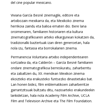
del cine popular mexicano.
Viviana García Besné zinemagile, editore eta
artxibozain mexikarra da, eta Mexikoko zinema
herrikoia zaindu eta balioa ematen dio. Bere lana
oroimenaren, familiaren historiaren eta kultura
zinematografikoaren arteko elkargunean kokatzen da,
tradizionalki baztertuak izan diren generoetan, hala
nola izu, fantasia eta borrokalarien zinema.
Permanencia Voluntaria artxibo independentearen
sortzailea da, eta Calderón – García Besné familiaren
ondare zinematografikoa berreskuratu, zaharberritu
eta zabaltzen du, XX. mendean Mexikon zinema
ekoizteko eta erakusteko funtsezko dinastietako bat.
Lan honen bidez, film enblematikoen zaharberritze
garrantzitsuak bultzatu ditu, nazioarteko erakundeekin
lankidetzan, hala nola Academy Film Archive, UCLA
Film and Television Archive eta The Film Foundation.