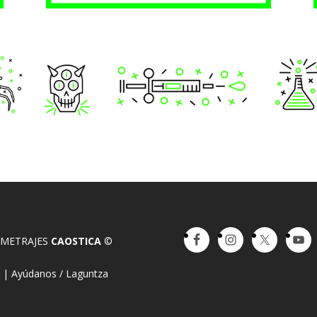
OMETRAJES
CAOSTICA
©
a
|
Ayúdanos / Laguntza