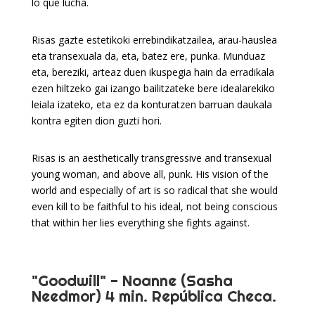
lo que lucha.
Risas gazte estetikoki errebindikatzailea, arau-hauslea
eta transexuala da, eta, batez ere, punka. Munduaz
eta, bereziki, arteaz duen ikuspegia hain da erradikala
ezen hiltzeko gai izango bailitzateke bere idealarekiko
leiala izateko, eta ez da konturatzen barruan daukala
kontra egiten dion guzti hori.
Risas is an aesthetically transgressive and transexual
young woman, and above all, punk. His vision of the
world and especially of art is so radical that she would
even kill to be faithful to his ideal, not being conscious
that within her lies everything she fights against.
"Goodwill" - Noanne (Sasha
Needmor) 4 min. República Checa.