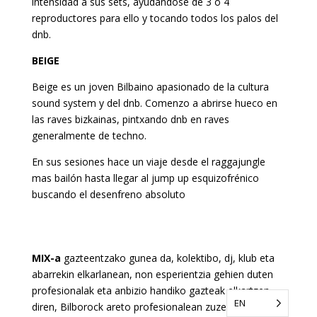
intensidad a sus sets, ayudándose de 3 o 4
reproductores para ello y tocando todos los palos del
dnb.
BEIGE
Beige es un joven Bilbaino apasionado de la cultura
sound system y del dnb. Comenzo a abrirse hueco en
las raves bizkainas, pintxando dnb en raves
generalmente de techno.
En sus sesiones hace un viaje desde el raggajungle
mas bailón hasta llegar al jump up esquizofrénico
buscando el desenfreno absoluto
MIX-a
gazteentzako gunea da, kolektibo, dj, klub eta
abarrekin elkarlanean, non esperientzia gehien duten
profesionalak eta anbizio handiko gazteak elkartzen
EN
diren, Bilborock areto profesionalean zuzenekoak