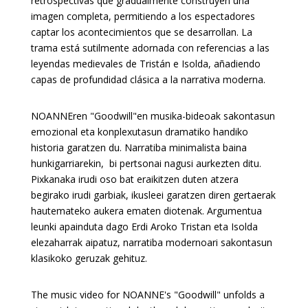
retrospectivas que gradualmente construyen una
imagen completa, permitiendo a los espectadores
captar los acontecimientos que se desarrollan. La
trama está sutilmente adornada con referencias a las
leyendas medievales de Tristán e Isolda, añadiendo
capas de profundidad clásica a la narrativa moderna.
NOANNEren "Goodwill"en musika-bideoak sakontasun
emozional eta konplexutasun dramatiko handiko
historia garatzen du. Narratiba minimalista baina
hunkigarriarekin, bi pertsonai nagusi aurkezten ditu.
Pixkanaka irudi oso bat eraikitzen duten atzera
begirako irudi garbiak, ikusleei garatzen diren gertaerak
hautemateko aukera ematen diotenak. Argumentua
leunki apainduta dago Erdi Aroko Tristan eta Isolda
elezaharrak aipatuz, narratiba modernoari sakontasun
klasikoko geruzak gehituz.
The music video for NOANNE's "Goodwill" unfolds a