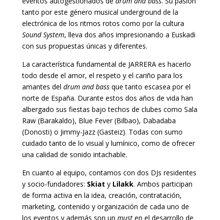
eventos autogestionados de
drum and bass
. Su pasión
tanto por este género musical underground de la
electrónica de los ritmos rotos como por la cultura
Sound System
, lleva dos años impresionando a Euskadi
con sus propuestas únicas y diferentes.
La característica fundamental de JARRERA es hacerlo
todo desde el amor, el respeto y el cariño para los
amantes del
drum and bass
que tanto escasea por el
norte de España. Durante estos dos años de vida han
albergado sus fiestas bajo techos de clubes como Sala
Raw (Barakaldo), Blue Fever (Bilbao), Dabadaba
(Donosti) o Jimmy-Jazz (Gasteiz). Todas con sumo
cuidado tanto de lo visual y lumínico, como de ofrecer
una calidad de sonido intachable.
En cuanto al equipo, contamos con dos DJs residentes
y socio-fundadores:
Skiat
y
Lilakk
. Ambos participan
de forma activa en la idea, creación, contratación,
marketing, contenido y organización de cada uno de
los eventos y además son un
must
en el desarrollo de