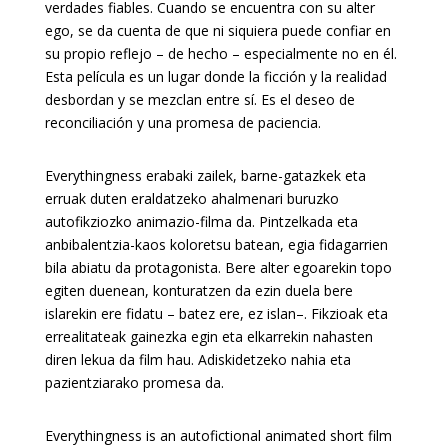
verdades fiables. Cuando se encuentra con su alter
ego, se da cuenta de que ni siquiera puede confiar en
su propio reflejo – de hecho – especialmente no en él.
Esta película es un lugar donde la ficción y la realidad
desbordan y se mezclan entre sí. Es el deseo de
reconciliación y una promesa de paciencia.
Everythingness erabaki zailek, barne-gatazkek eta
erruak duten eraldatzeko ahalmenari buruzko
autofikziozko animazio-filma da. Pintzelkada eta
anbibalentzia-kaos koloretsu batean, egia fidagarrien
bila abiatu da protagonista. Bere alter egoarekin topo
egiten duenean, konturatzen da ezin duela bere
islarekin ere fidatu – batez ere, ez islan–. Fikzioak eta
errealitateak gainezka egin eta elkarrekin nahasten
diren lekua da film hau. Adiskidetzeko nahia eta
pazientziarako promesa da.
Everythingness is an autofictional animated short film