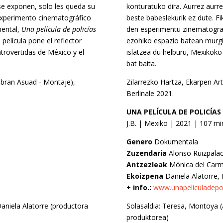
 se exponen, solo les queda su
konturatuko dira. Aurrez aurr
experimento cinematográfico
beste babeslekurik ez dute. F
mental,
Una película de policías
den esperimentu zinematograf
película pone el reflector
ezohiko espazio batean murgil
ntrovertidas de México y el
islatzea du helburu, Mexikok
bat baita.
Yibran Asuad - Montaje),
Zilarrezko Hartza, Ekarpen Ar
Berlinale 2021.
UNA PELÍCULA DE POLICÍAS
J.B. | Mexiko | 2021 | 107 mi
Genero
Dokumentala
Zuzendaria
Alonso Ruizpalac
Antzezleak
Mónica del Carm
Ekoizpena
Daniela Alatorre, 
+ info.:
www.unapeliculadepo
aniela Alatorre (productora
Solasaldia: Teresa, Montoya (
produktorea)