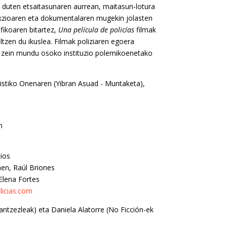
e duten etsaitasunaren aurrean, maitasun-lotura
ikzioaren eta dokumentalaren mugekin jolasten
ikoaren bitartez,
Una película de policías
filmak
tzen du ikuslea. Filmak poliziaren egoera
o zein mundu osoko instituzio polemikoenetako
tistiko Onenaren (Yibran Asuad - Muntaketa),
n
ios
en, Raúl Briones
Elena Fortes
licias.com
antzezleak) eta Daniela Alatorre (No Ficción-ek