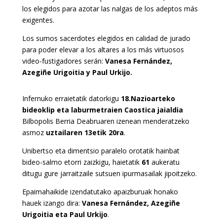
los elegidos para azotar las nalgas de los adeptos más
exigentes.
Los sumos sacerdotes elegidos en calidad de jurado
para poder elevar a los altares a los más virtuosos
video-fustigadores serán:
Vanesa Fernández,
Azegiñe Urigoitia y Paul Urkijo.
Infernuko erraietatik datorkigu
18.Nazioarteko
bideoklip eta laburmetraien Caostica jaialdia
Bilbopolis Berria Deabruaren izenean menderatzeko
asmoz
uztailaren 13etik 20ra
.
Unibertso eta dimentsio paralelo orotatik hainbat
bideo-salmo etorri zaizkigu, haietatik
61
aukeratu
ditugu gure jarraitzaile sutsuen ipurmasailak jipoitzeko.
Epaimahaikide izendatutako apaizburuak honako
hauek izango dira:
Vanesa Fernández, Azegiñe
Urigoitia eta Paul Urkijo
.