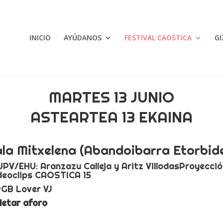
INICIO
AYÚDANOS
FESTIVAL CAOSTICA
GI
MARTES 13 JUNIO
ASTEARTEA 13 EKAINA
ala Mitxelena (Abandoibarra Etorbide
UPV/EHU: Aranzazu Calleja y Aritz Villodas
Proyección
ideoclips CAOSTICA 15
RGB Lover VJ
letar aforo