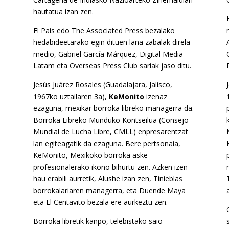
hautatua izan zen.
El País edo The Associated Press bezalako
hedabideetarako egin dituen lana zabalak direla
medio, Gabriel García Márquez, Digital Media
Latam eta Overseas Press Club sariak jaso ditu.
Jesús Juárez Rosales (Guadalajara, Jalisco,
1967ko uztailaren 3a),
KeMonito
izenaz
ezaguna, mexikar borroka libreko managerra da.
Borroka Libreko Munduko Kontseilua (Consejo
n
Mundial de Lucha Libre, CMLL) enpresarentzat
lan egiteagatik da ezaguna. Bere pertsonaia,
KeMonito, Mexikoko borroka aske
profesionalerako ikono bihurtu zen. Azken izen
hau erabili aurretik, Alushe izan zen, Tinieblas
borrokalariaren managerra, eta Duende Maya
eta El Centavito bezala ere aurkeztu zen.
Borroka libretik kanpo, telebistako saio