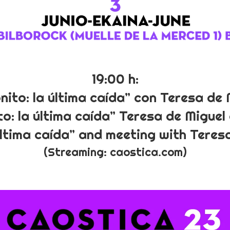
19:00 h:
ito: la última caída” con Teresa de 
o: la última caída” Teresa de Miguel
última caída” and meeting with Teres
(Streaming:
caostica.com
)