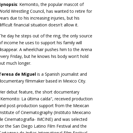
Synopsis
: Kemonito, the popular mascot of
World Wrestling Council, has wanted to retire for
years due to his increasing injuries, but his
difficult financial situation doesn't allow it.
The day he steps out of the ring, the only source
of income he uses to support his family will
disappear. A wheelchair pushes him to the Arena
every Friday, but he knows his body won't hold
out much longer.
Teresa de Miguel
is a Spanish journalist and
documentary filmmaker based in Mexico City.
Her debut feature, the short documentary
"Kemonito: La última caída", received production
and post-production support from the Mexican
Institute of Cinematography (Instituto Mexicano
de Cinematografía- IMCINE) and was selected
for the San Diego Latino Film Festival and the
Cartagena de Indias International Film Festival.