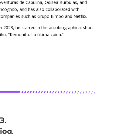
Aventuras de Capulina, Odisea Burbujas, and
Incógnito, and has also collaborated with
companies such as Grupo Bimbo and Netflix.
In 2023, he starred in the autobiographical short
film, “Kemonito: La última caída.”
3.
ioa.