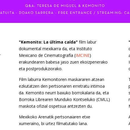
"Kemonito: La última caída"
film labur
dokumental mexikarra da, eta Instituto
r
Mexicano de Cinematografía (
IMCINE
)
erakundearen babesa jaso zuen ekoizpenerako
eta postprodukziorako.
Film laburra Kemonitoren maskararen atzean
ezkutatzen den pertsonaren erretratu intimoa
da. Kemonito neurri baxuko borrokalaria da, eta
Borroka Librearen Munduko Kontseiluko (CMLL)
maskota ofizial ospetsua antzezten du.
Mexikoko Arenatik pertsonaiaren etxe
l
xumeraino, bi urtez filmatutako lana.