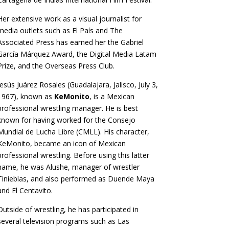
Her extensive work as a visual journalist for
media outlets such as El País and The
Associated Press has earned her the Gabriel
García Márquez Award, the Digital Media Latam
Prize, and the Overseas Press Club.
Jesús Juárez Rosales (Guadalajara, Jalisco, July 3,
1967), known as
KeMonito
, is a Mexican
professional wrestling manager. He is best
known for having worked for the Consejo
Mundial de Lucha Libre (CMLL). His character,
KeMonito, became an icon of Mexican
professional wrestling. Before using this latter
name, he was Alushe, manager of wrestler
Tinieblas, and also performed as Duende Maya
and El Centavito.
Outside of wrestling, he has participated in
several television programs such as Las