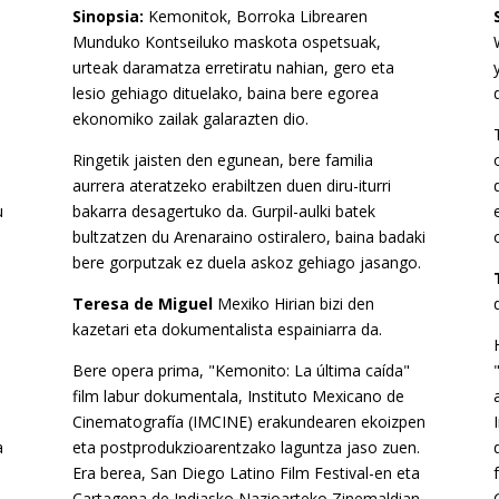
Sinopsia:
Kemonitok, Borroka Librearen
Munduko Kontseiluko maskota ospetsuak,
urteak daramatza erretiratu nahian, gero eta
lesio gehiago dituelako, baina bere egorea
ekonomiko zailak galarazten dio.
Ringetik jaisten den egunean, bere familia
aurrera ateratzeko erabiltzen duen diru-iturri
u
bakarra desagertuko da. Gurpil-aulki batek
bultzatzen du Arenaraino ostiralero, baina badaki
bere gorputzak ez duela askoz gehiago jasango.
Teresa de Miguel
Mexiko Hirian bizi den
kazetari eta dokumentalista espainiarra da.
Bere opera prima, "Kemonito: La última caída"
film labur dokumentala, Instituto Mexicano de
Cinematografía (IMCINE) erakundearen ekoizpen
a
eta postprodukzioarentzako laguntza jaso zuen.
Era berea, San Diego Latino Film Festival-en eta
Cartagena de Indiasko Nazioarteko Zinemaldian