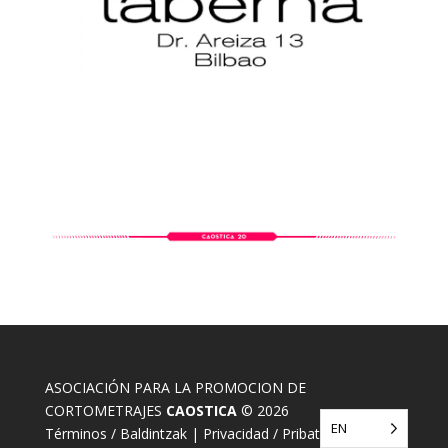
ASOCIACIÓN PARA LA PROMOCION DE
CORTOMETRAJES
CAOSTICA
© 2026
EN
Términos / Baldintzak
|
Privacidad / Pribatasuna
|