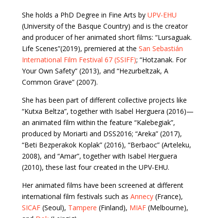
She holds a PhD Degree in Fine Arts by
UPV-EHU
(University of the Basque Country) and is the creator
and producer of her animated short films: “Lursaguak.
Life Scenes”(2019), premiered at the
San Sebastián
International Film Festival 67 (SSIFF)
; “Hotzanak. For
Your Own Safety” (2013), and “Hezurbeltzak, A
Common Grave” (2007).
She has been part of different collective projects like
“Kutxa Beltza”, together with Isabel Herguera (2016)—
an animated film within the feature “Kalebegiak”,
produced by Moriarti and DSS2016; “Areka” (2017),
“Beti Bezperakok Koplak” (2016), “Berbaoc” (Arteleku,
2008), and “Amar”, together with Isabel Herguera
(2010), these last four created in the UPV-EHU.
Her animated films have been screened at different
international film festivals such as
Annecy
(France),
SICAF
(Seoul),
Tampere
(Finland),
MIAF
(Melbourne),