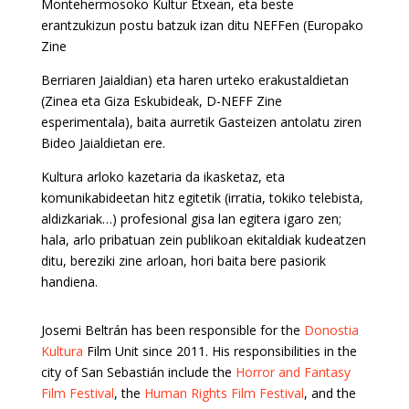
Montehermosoko Kultur Etxean, eta beste
erantzukizun postu batzuk izan ditu NEFFen (Europako
Zine
Berriaren Jaialdian) eta haren urteko erakustaldietan
(Zinea eta Giza Eskubideak, D-NEFF Zine
esperimentala), baita aurretik Gasteizen antolatu ziren
Bideo Jaialdietan ere.
Kultura arloko kazetaria da ikasketaz, eta
komunikabideetan hitz egitetik (irratia, tokiko telebista,
aldizkariak…) profesional gisa lan egitera igaro zen;
hala, arlo pribatuan zein publikoan ekitaldiak kudeatzen
ditu, bereziki zine arloan, hori baita bere pasiorik
handiena.
Josemi Beltrán has been responsible for the
Donostia
Kultura
Film Unit since 2011. His responsibilities in the
city of San Sebastián include the
Horror and Fantasy
Film Festival
, the
Human Rights Film Festival
, and the