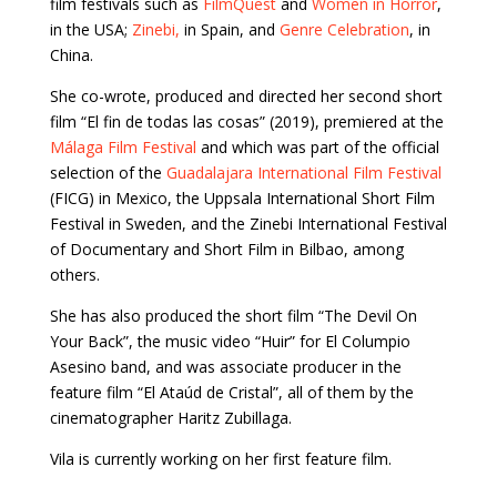
film festivals such as
FilmQuest
and
Women in Horror
,
in the USA;
Zinebi,
in Spain, and
Genre Celebration
, in
China.
She co-wrote, produced and directed her second short
film “El fin de todas las cosas” (2019), premiered at the
Málaga Film Festival
and which was part of the official
selection of the
Guadalajara International Film Festival
(FICG) in Mexico, the Uppsala International Short Film
Festival in Sweden, and the Zinebi International Festival
of Documentary and Short Film in Bilbao, among
others.
She has also produced the short film “The Devil On
Your Back”, the music video “Huir” for El Columpio
Asesino band, and was associate producer in the
feature film “El Ataúd de Cristal”, all of them by the
cinematographer Haritz Zubillaga.
Vila is currently working on her first feature film.