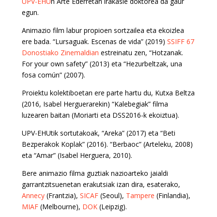
UPV-EHU
n Arte Ederretan irakasle doktorea da gaur
egun.
Animazio film labur propioen sortzailea eta ekoizlea
ere bada. “Lursaguak. Escenas de vida” (2019)
SSIFF 67
Donostiako Zinemaldian
estreinatu zen, “Hotzanak.
For your own safety” (2013) eta “Hezurbeltzak, una
fosa común” (2007).
Proiektu kolektiboetan ere parte hartu du, Kutxa Beltza
(2016, Isabel Herguerarekin) “Kalebegiak” filma
luzearen baitan (Moriarti eta DSS2016-k ekoiztua).
UPV-EHUtik sortutakoak, “Areka” (2017) eta “Beti
Bezperakok Koplak” (2016). “Berbaoc” (Arteleku, 2008)
eta “Amar” (Isabel Herguera, 2010).
Bere animazio filma guztiak nazioarteko jaialdi
garrantzitsuenetan erakutsiak izan dira, esaterako,
Annecy
(Frantzia),
SICAF
(Seoul),
Tampere
(Finlandia),
MIAF
(Melbourne),
DOK
(Leipzig).