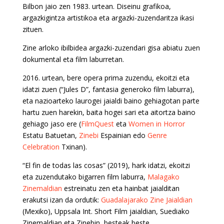
Bilbon jaio zen 1983. urtean. Diseinu grafikoa,
argazkigintza artistikoa eta argazki-zuzendaritza ikasi
zituen.
Zine arloko ibilbidea argazki-zuzendari gisa abiatu zuen
dokumental eta film laburretan.
2016. urtean, bere opera prima zuzendu, ekoitzi eta
idatzi zuen (“Jules D”, fantasia generoko film laburra),
eta nazioarteko laurogei jaialdi baino gehiagotan parte
hartu zuen harekin, baita hogei sari eta aitortza baino
gehiago jaso ere (
FilmQuest
eta
Women in Horror
Estatu Batuetan,
Zinebi
Espainian edo
Genre
Celebration
Txinan).
“El fin de todas las cosas” (2019), hark idatzi, ekoitzi
eta zuzendutako bigarren film laburra,
Malagako
Zinemaldian
estreinatu zen eta hainbat jaialditan
erakutsi izan da ordutik:
Guadalajarako Zine Jaialdian
(Mexiko), Uppsala Int. Short Film jaialdian, Suediako
Zinemaldian eta Zinebin, besteak beste.