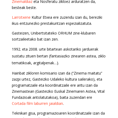
Zinemaldiaz
eta Nosferatu zikloez arduratzen da,
besteak beste.
Larrotxene
Kultur Etxea ere zuzendu izan du, bereziki
ikus-entzunezko prestakuntzan espezializatuta.
Gasteizen, Unibertsitateko ORHUM zine-klubaren
sortzaileetako bat izan zen.
eta 2008. urte bitartean askotariko jarduerak
sustatu zituen bertan (fantasiazko zinearen astea, ziklo
tematikoak, argitalpenak…).
Hainbat zikloren komisario izan da (“Zinema maitatu”
zazpi urtez, Gasteizko Udaleko kultura sailerako), eta
programatzaile eta koordinatzaile ere aritu izan da
Zinemastean (Gasteizko Euskal Zinemaren Astea, Vital
Fundazioak antolatutakoa), baita zuzendari ere
Cortada film laburren jaialdian
.
Teknikari gisa, programazioaren koordinatzaile izan da