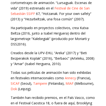
cortometrajes de animación. “Lursaguak. Escenas de
vida” (2019) estrenado en el
Festival de Cine de San
Sebastián SSIFF
67, “Hotzanak. For your own safety”
(2013) y “Hezurbeltzak, una fosa común” (2007).
Ha participado en proyectos colectivos, crea Kutxa
Beltza (2016, junto a Isabel Herguera) dentro del
largometraje “Kalebegiak” (producido por Moriarti y
DSS2016).
Creados desde la UPV-EHU, “Areka” (2017) y “Beti
Bezperakok Koplak” (2016), “Berbaoc” (Arteleku, 2008)
y “Amar” (Isabel Herguera, 2010).
Todas sus películas de animación han sido exhibidas
en festivales internacionales como
Annecy
(Francia),
SICAF
(Seoul),
Tampere
(Finlandia),
MIAF
(Melbourne),
Dok
(Leipzig).
También han recibido premios, en el País Vasco, como
en el Festival Caostica 18, o fuera de aquí, Brooklyng