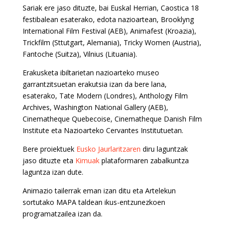
Sariak ere jaso dituzte, bai Euskal Herrian, Caostica 18
festibalean esaterako, edota nazioartean, Brooklyng
International Film Festival (AEB), Animafest (Kroazia),
Trickfilm (Sttutgart, Alemania), Tricky Women (Austria),
Fantoche (Suitza), Vilnius (Lituania).
Erakusketa ibiltarietan nazioarteko museo
garrantzitsuetan erakutsia izan da bere lana,
esaterako, Tate Modern (Londres), Anthology Film
Archives, Washington National Gallery (AEB),
Cinematheque Quebecoise, Cinematheque Danish Film
Institute eta Nazioarteko Cervantes Institutuetan.
Bere proiektuek
Eusko Jaurlaritzaren
diru laguntzak
jaso dituzte eta
Kimuak
plataformaren zabalkuntza
laguntza izan dute.
Animazio tailerrak eman izan ditu eta Artelekun
sortutako MAPA taldean ikus-entzunezkoen
programatzailea izan da.