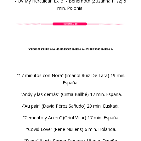
-“Ov My Herculean Exile” - Behemoth (Zuzanna Plisz) 5
min. Polonia.
-“17 minutos con Nora” (Imanol Ruiz De Lara) 19 min.
España.
-“Andy y las demás” (Cintia Ballbé) 17 min. España.
-“Au pair” (David Pérez Sañudo) 20 min. Euskadi.
-“Cemento y Acero” (Oriol Villar) 17 min. España.
-“Covid Love” (Rene Nuijens) 6 min. Holanda.
-“Dana” (Lucía Forner Segarra) 18 min. España.