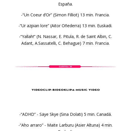
España.
-“Un Coeur d’Or” (Simon Filliot) 13 min. Francia.
-“Ur azpian lore” (Aitor Oñederra) 13 min. Euskadi.
-“Yallah!” (N. Nassar, E. Pitula, R. de Saint Albin, C.
Adant, A.Sassatelli, C. Behague) 7 min. Francia.
-“ADHD” - Säye Skye (Sina Dolati) 5 min. Canadá.
-“Aho arraro” - Maite Larburu (Asier Altuna) 4 min.