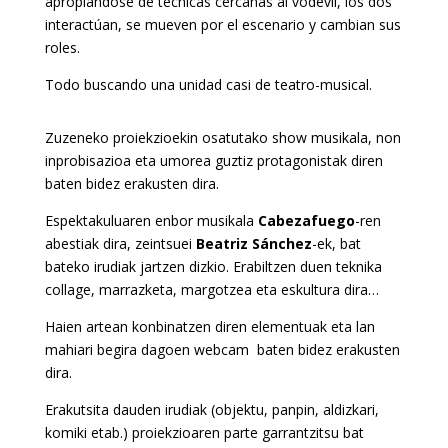
apropiándose de técnicas cercanas al vodevil, los dos
interactúan, se mueven por el escenario y cambian sus
roles.
Todo buscando una unidad casi de
teatro-musical.
Zuzeneko proiekzioekin osatutako show musikala, non
inprobisazioa eta umorea guztiz protagonistak diren
baten bidez erakusten dira.
Espektakuluaren enbor musikala
Cabezafuego
-ren
abestiak dira, zeintsuei
Beatriz Sánchez
-ek, bat
bateko irudiak jartzen dizkio. Erabiltzen duen teknika
collage, marrazketa, margotzea eta eskultura dira…
Haien artean konbinatzen diren elementuak eta lan
mahiari begira dagoen webcam baten bidez erakusten
dira.
Erakutsita dauden irudiak (objektu, panpin, aldizkari,
komiki etab.) proiekzioaren parte garrantzitsu bat