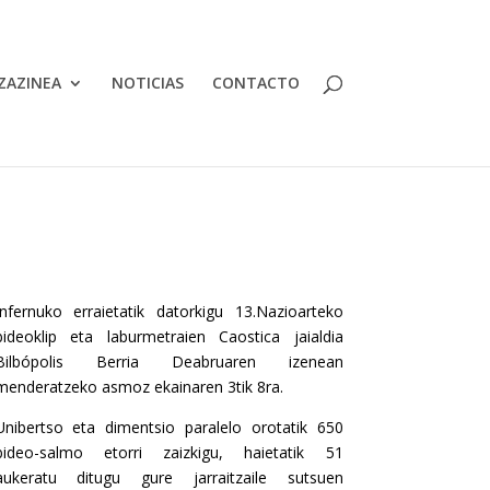
ZAZINEA
NOTICIAS
CONTACTO
Infernuko erraietatik datorkigu 13.Nazioarteko
bideoklip eta laburmetraien Caostica jaialdia
Bilbópolis Berria Deabruaren izenean
menderatzeko asmoz ekainaren 3tik 8ra.
Unibertso eta dimentsio paralelo orotatik 650
bideo-salmo etorri zaizkigu, haietatik 51
aukeratu ditugu gure jarraitzaile sutsuen