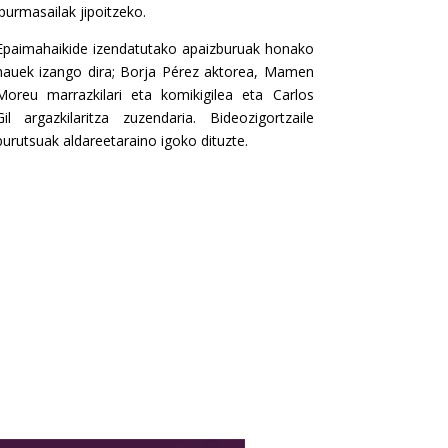
ipurmasailak jipoitzeko.
Epaimahaikide izendatutako apaizburuak honako
hauek izango dira; Borja Pérez aktorea, Mamen
Moreu marrazkilari eta komikigilea eta Carlos
Gil argazkilaritza zuzendaria. Bideozigortzaile
burutsuak aldareetaraino igoko dituzte.