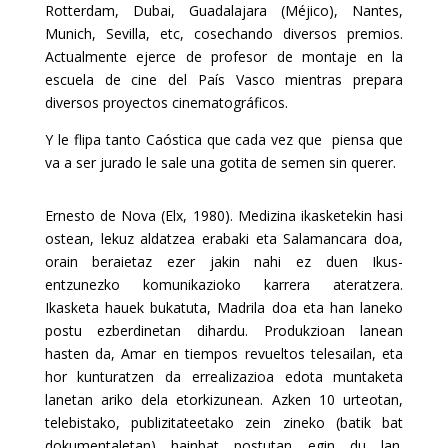
Rotterdam, Dubai, Guadalajara (Méjico), Nantes,
Munich, Sevilla, etc, cosechando diversos premios.
Actualmente ejerce de profesor de montaje en la
escuela de cine del País Vasco mientras prepara
diversos proyectos cinematográficos.
Y le flipa tanto Caóstica que cada vez que piensa que
va a ser jurado le sale una gotita de semen sin querer.
Ernesto de Nova (Elx, 1980). Medizina ikasketekin hasi
ostean, lekuz aldatzea erabaki eta Salamancara doa,
orain beraietaz ezer jakin nahi ez duen Ikus-
entzunezko komunikazioko karrera ateratzera.
Ikasketa hauek bukatuta, Madrila doa eta han laneko
postu ezberdinetan dihardu. Produkzioan lanean
hasten da, Amar en tiempos revueltos telesailan, eta
hor kunturatzen da errealizazioa edota muntaketa
lanetan ariko dela etorkizunean. Azken 10 urteotan,
telebistako, publizitateetako zein zineko (batik bat
dokumentaletan) hainbat postutan egin du lan.