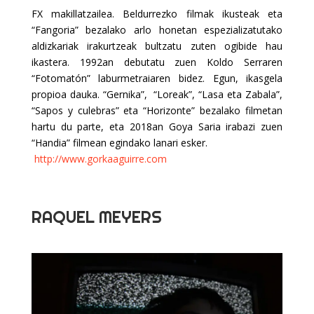
FX makillatzailea. Beldurrezko filmak ikusteak eta
“Fangoria” bezalako arlo honetan espezializatutako
aldizkariak irakurtzeak bultzatu zuten ogibide hau
ikastera. 1992an debutatu zuen Koldo Serraren
“Fotomatón” laburmetraiaren bidez. Egun, ikasgela
propioa dauka. “Gernika”, “Loreak”, “Lasa eta Zabala”,
“Sapos y culebras” eta “Horizonte” bezalako filmetan
hartu du parte, eta 2018an Goya Saria irabazi zuen
“Handia” filmean egindako lanari esker.
http://www.gorkaaguirre.com
RAQUEL MEYERS