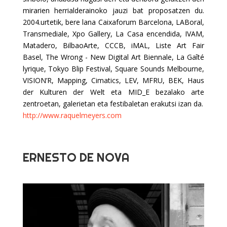
mirarien herrialderainoko jauzi bat proposatzen du.
2004.urtetik, bere lana Caixaforum Barcelona, LABoral,
Transmediale, Xpo Gallery, La Casa encendida, IVAM,
Matadero, BilbaoArte, CCCB, iMAL, Liste Art Fair
Basel, The Wrong - New Digital Art Biennale, La Gaîté
lyrique, Tokyo Blip Festival, Square Sounds Melbourne,
VISION’R, Mapping, Cimatics, LEV, MFRU, BEK, Haus
der Kulturen der Welt eta MID_E bezalako arte
zentroetan, galerietan eta festibaletan erakutsi izan da.
http://www.raquelmeyers.com
ERNESTO DE NOVA