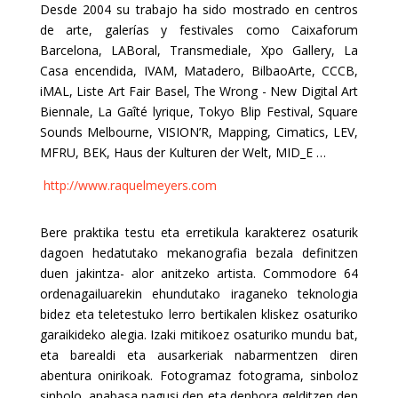
Desde 2004 su trabajo ha sido mostrado en centros
de arte, galerías y festivales como Caixaforum
Barcelona, LABoral, Transmediale, Xpo Gallery, La
Casa encendida, IVAM, Matadero, BilbaoArte, CCCB,
iMAL, Liste Art Fair Basel, The Wrong - New Digital Art
Biennale, La Gaîté lyrique, Tokyo Blip Festival, Square
Sounds Melbourne, VISION’R, Mapping, Cimatics, LEV,
MFRU, BEK, Haus der Kulturen der Welt, MID_E …
http://www.raquelmeyers.com
Bere praktika testu eta erretikula karakterez osaturik
dagoen hedatutako mekanografia bezala definitzen
duen jakintza- alor anitzeko artista. Commodore 64
ordenagailuarekin ehundutako iraganeko teknologia
bidez eta teletestuko lerro bertikalen kliskez osaturiko
garaikideko alegia. Izaki mitikoez osaturiko mundu bat,
eta barealdi eta ausarkeriak nabarmentzen diren
abentura onirikoak. Fotogramaz fotograma, sinboloz
sinbolo, anabasa nagusi den eta denbora gelditzen den