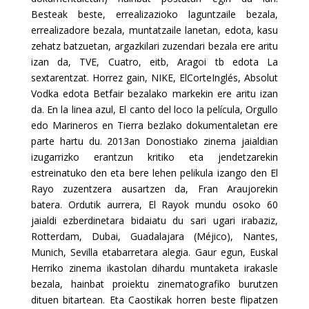
Besteak beste, errealizazioko laguntzaile bezala,
errealizadore bezala, muntatzaile lanetan, edota, kasu
zehatz batzuetan, argazkilari zuzendari bezala ere aritu
izan da, TVE, Cuatro, eitb, Aragoi tb edota La
sextarentzat. Horrez gain, NIKE, ElCorteInglés, Absolut
Vodka edota Betfair bezalako markekin ere aritu izan
da. En la linea azul, El canto del loco la película, Orgullo
edo Marineros en Tierra bezlako dokumentaletan ere
parte hartu du. 2013an Donostiako zinema jaialdian
izugarrizko erantzun kritiko eta jendetzarekin
estreinatuko den eta bere lehen pelikula izango den El
Rayo zuzentzera ausartzen da, Fran Araujorekin
batera. Ordutik aurrera, El Rayok mundu osoko 60
jaialdi ezberdinetara bidaiatu du sari ugari irabaziz,
Rotterdam, Dubai, Guadalajara (Méjico), Nantes,
Munich, Sevilla etabarretara alegia. Gaur egun, Euskal
Herriko zinema ikastolan dihardu muntaketa irakasle
bezala, hainbat proiektu zinematografiko burutzen
dituen bitartean. Eta Caostikak horren beste flipatzen