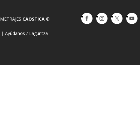
OMETRAJES
CAOSTICA
©
a
|
Ayúdanos / Laguntza