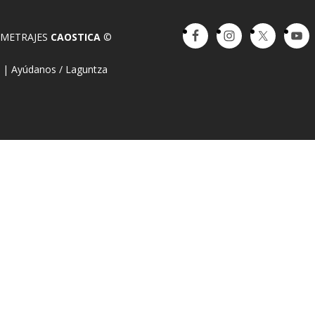
OMETRAJES
CAOSTICA
©
a
|
Ayúdanos / Laguntza