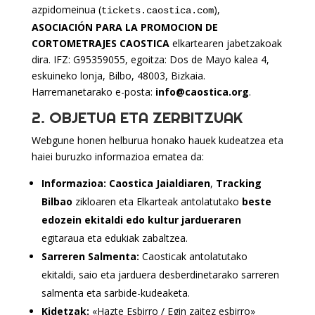
azpidomeinua (
),
tickets.caostica.com
ASOCIACIÓN PARA LA PROMOCION DE
CORTOMETRAJES CAOSTICA
elkartearen jabetzakoak
dira. IFZ: G95359055, egoitza: Dos de Mayo kalea 4,
eskuineko lonja, Bilbo, 48003, Bizkaia.
Harremanetarako e-posta:
info@caostica.org
.
2. OBJETUA ETA ZERBITZUAK
Webgune honen helburua honako hauek kudeatzea eta
haiei buruzko informazioa ematea da:
Informazioa:
Caostica Jaialdiaren
,
Tracking
Bilbao
zikloaren eta Elkarteak antolatutako
beste
edozein ekitaldi edo kultur jardueraren
egitaraua eta edukiak zabaltzea.
Sarreren Salmenta:
Caosticak antolatutako
ekitaldi, saio eta jarduera desberdinetarako sarreren
salmenta eta sarbide-kudeaketa.
Kidetzak:
«Hazte Esbirro / Egin zaitez esbirro»