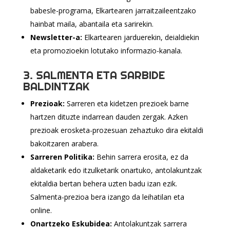
babesle-programa, Elkartearen jarraitzaileentzako
hainbat maila, abantaila eta sarirekin.
Newsletter-a:
Elkartearen jarduerekin, deialdiekin
eta promozioekin lotutako informazio-kanala.
3. SALMENTA ETA SARBIDE
BALDINTZAK
Prezioak:
Sarreren eta kidetzen prezioek barne
hartzen dituzte indarrean dauden zergak. Azken
prezioak erosketa-prozesuan zehaztuko dira ekitaldi
bakoitzaren arabera.
Sarreren Politika:
Behin sarrera erosita, ez da
aldaketarik edo itzulketarik onartuko, antolakuntzak
ekitaldia bertan behera uzten badu izan ezik.
Salmenta-prezioa bera izango da leihatilan eta
online.
Onartzeko Eskubidea:
Antolakuntzak sarrera