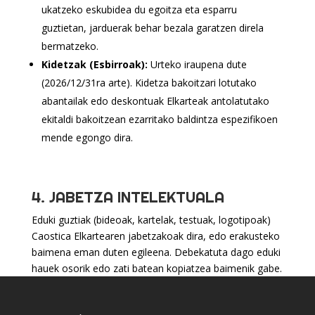
ukatzeko eskubidea du egoitza eta esparru
guztietan, jarduerak behar bezala garatzen direla
bermatzeko.
Kidetzak (Esbirroak):
Urteko iraupena dute
(2026/12/31ra arte). Kidetza bakoitzari lotutako
abantailak edo deskontuak Elkarteak antolatutako
ekitaldi bakoitzean ezarritako baldintza espezifikoen
mende egongo dira.
4. JABETZA INTELEKTUALA
Eduki guztiak (bideoak, kartelak, testuak, logotipoak)
Caostica Elkartearen jabetzakoak dira, edo erakusteko
baimena eman duten egileena. Debekatuta dago eduki
hauek osorik edo zati batean kopiatzea baimenik gabe.