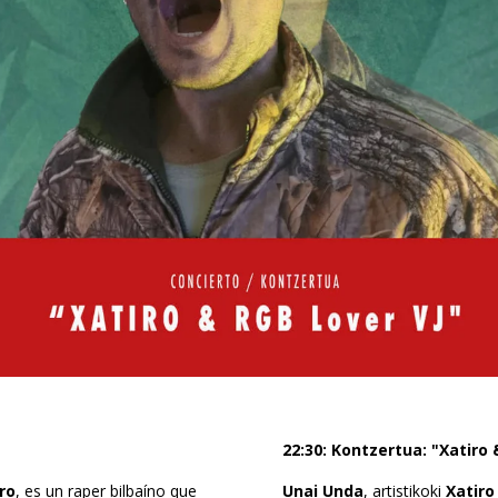
22:30: Kontzertua: "Xatiro 
ro
, es un raper bilbaíno que
Unai Unda
, artistikoki
Xatiro