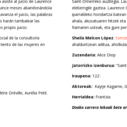
asiste al juicio de Laurence
Saint-Omerreko auzitegia. La
 quince meses abandonándola
eleberrigile gaztea. Laurence
vanza el juicio, las palabras
iparraldeko hondartza batean h
os harán tambalear las
ahala, akusatuaren hitzek eta 
 propio juicio.
Ramaren usteak, eta gure pen
cial de la consultoría
Sheila Melcon López
:
Sortz
miento de las mujeres en
ahalduntzean aditua, aholkular
Zuzendaria:
Alice Diop
Jatorrizko izenburua:
“Sain
Iraupena:
122'.
Aktoreak:
Kayije Kagame, Gus
ie Dréville, Aurélia Petit.
Herrialdea:
Frantzia.
Doako sarrera lekuak bete ar