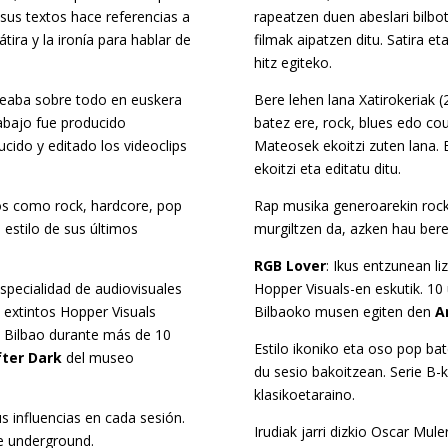
sus textos hace referencias a
rapeatzen duen abeslari bilbot
átira y la ironía para hablar de
filmak aipatzen ditu. Satira eta
hitz egiteko.
rapeaba sobre todo en euskera
Bere lehen lana Xatirokeriak 
rabajo fue producido
batez ere, rock, blues edo co
cido y editado los videoclips
Mateosek ekoitzi zuten lana. 
ekoitzi eta editatu ditu.
os como rock, hardcore, pop
Rap musika generoarekin rock,
l estilo de sus últimos
murgiltzen da, azken hau bere 
RGB Lover
: Ikus entzunean l
especialidad de audiovisuales
Hopper Visuals-en eskutik. 1
 extintos Hopper Visuals
Bilbaoko musen egiten den
A
e Bilbao durante más de 10
Estilo ikoniko eta oso pop bate
fter Dark
del museo
du sesio bakoitzean. Serie B-
klasikoetaraino.
s influencias en cada sesión.
Irudiak jarri dizkio Oscar Mul
ne underground.