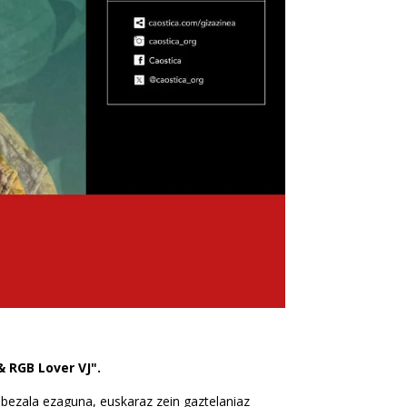
& RGB Lover VJ".
bezala ezaguna, euskaraz zein gaztelaniaz