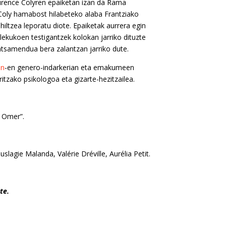
urence Colyren epaiketan izan da Rama
 Coly hamabost hilabeteko alaba Frantziako
iltzea leporatu diote. Epaiketak aurrera egin
lekukoen testigantzek kolokan jarriko dituzte
tsamendua bera zalantzan jarriko dute.
en
-en genero-indarkerian eta emakumeen
itzako psikologoa eta gizarte-hezitzailea.
t Omer”.
lagie Malanda, Valérie Dréville, Aurélia Petit.
te.