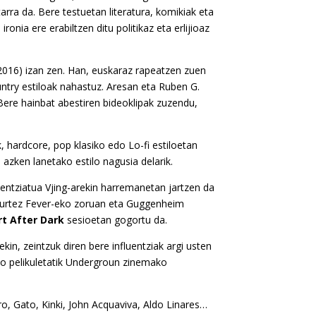
arra da. Bere testuetan literatura, komikiak eta
 ironia ere erabiltzen ditu politikaz eta erlijioaz
(2016) izan zen. Han, euskaraz rapeatzen zuen
untry estiloak nahastuz. Aresan eta Ruben G.
Bere hainbat abestiren bideoklipak zuzendu,
 hardcore, pop klasiko edo Lo-fi estiloetan
azken lanetako estilo nagusia delarik.
izentziatua Vjing-arekin harremanetan jartzen da
0 urtez Fever-eko zoruan eta Guggenheim
rt After Dark
sesioetan gogortu da.
kin, zeintzuk diren bere influentziak argi usten
ko pelikuletatik Undergroun zinemako
ero, Gato, Kinki, John Acquaviva, Aldo Linares…