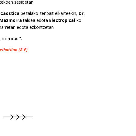
tekoen sesioetan.
k
Caostica
bezalako zenbait elkarteekin,
Dr.
Mazmorra
taldea edota
Electropical
-ko
inarretan edota ezkontzetan.
 mila irudi”.
eihatilan (8 €).