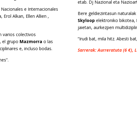
etab. Dj Nazional eta Nazioar
Nacionales e Internacionales
Bere geldiezintasun naturala
Erol Alkan, Ellen Allien ,
Skyloop
elektroniko bikotea,
jaietan, aurkezpen multidizipl
n varios colectivos
“Irudi bat, mila hitz. Abesti bat,
, el grupo
Mazmorra
o las
ciplinares e, incluso bodas.
Sarrerak: Aurreratuta (6 €), L
nes”.