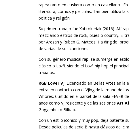
rapea tanto en euskera como en castellano. En 
literatura, cómics y películas. También utiliza la s
política y religión.
Su primer trabajo fue Xatirokeriak (2016). Allí 
mezclando estilos de rock, blues o country. El t
por Aresan y Ruben G. Mateos. Ha dirigido, produ
de varias de sus canciones.
Con su género musical rap, se sumerge en estil
clásico o Lo-fi, siendo el Lo-fi hip hop el principa
trabajos.
RGB Lover VJ
: Licenciado en Bellas Artes en la 
entra en contacto con el Vjing de la mano de los
Whores. Curtido en el parket de la sala FEVER d
años como VJ residente y de las sesiones
Art A
Guggenheim Bilbao.
Con un estilo icónico y muy pop, deja patente su
Desde películas de serie B hasta clásicos del ci