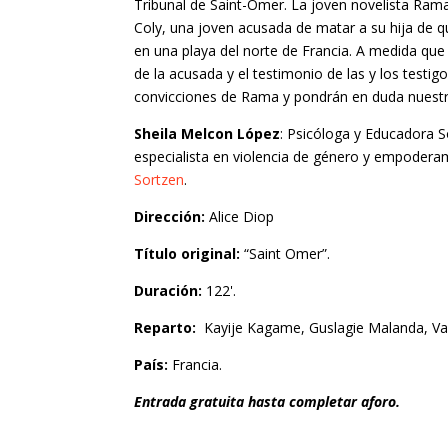
Tribunal de Saint-Omer. La joven novelista Rama 
Coly, una joven acusada de matar a su hija de
en una playa del norte de Francia. A medida que a
de la acusada y el testimonio de las y los testig
convicciones de Rama y pondrán en duda nuestro
Sheila Melcon López
: Psicóloga y Educadora So
especialista en violencia de género y empodera
Sortzen
.
Dirección:
Alice Diop
Título original:
“Saint Omer”.
Duración:
122'.
Reparto:
Kayije Kagame, Guslagie Malanda, Valér
País:
Francia.
Entrada gratuita hasta completar aforo.