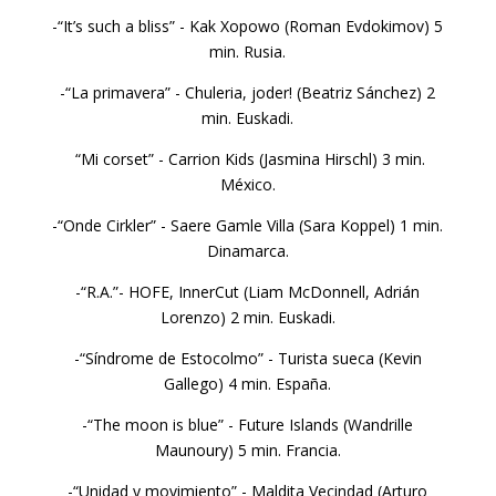
-“It’s such a bliss” - Kak Xopowo (Roman Evdokimov) 5
min. Rusia.
-“La primavera” - Chuleria, joder! (Beatriz Sánchez) 2
min. Euskadi.
“Mi corset” - Carrion Kids (Jasmina Hirschl) 3 min.
México.
-“Onde Cirkler” - Saere Gamle Villa (Sara Koppel) 1 min.
Dinamarca.
-“R.A.”- HOFE, InnerCut (Liam McDonnell, Adrián
Lorenzo) 2 min. Euskadi.
-“Síndrome de Estocolmo” - Turista sueca (Kevin
Gallego) 4 min. España.
-“The moon is blue” - Future Islands (Wandrille
Maunoury) 5 min. Francia.
-“Unidad y movimiento” - Maldita Vecindad (Arturo