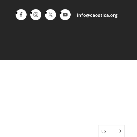
info@caostica.org
ES