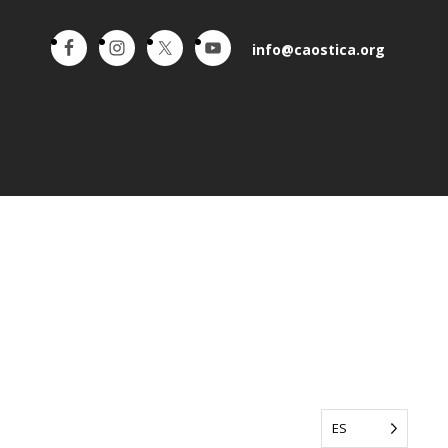
info@caostica.org
ES