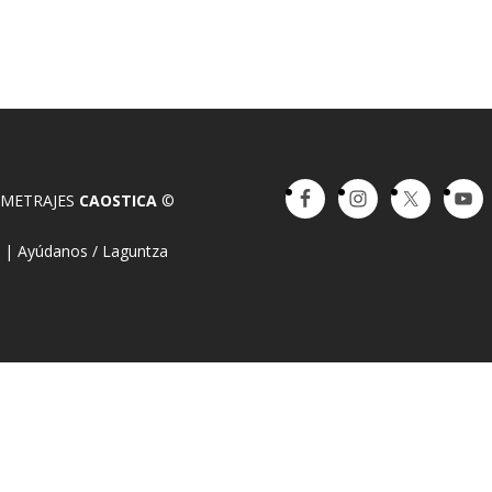
OMETRAJES
CAOSTICA
©
a
|
Ayúdanos / Laguntza