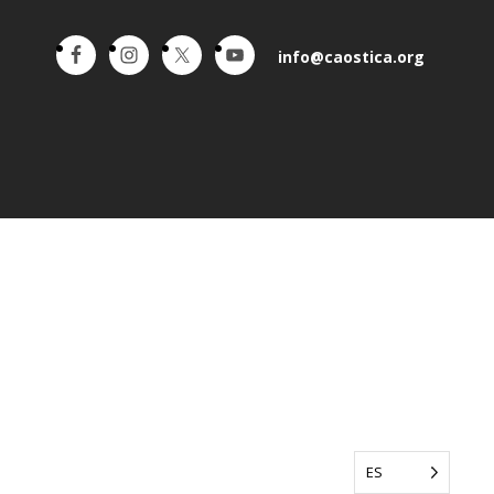
info@caostica.org
ES