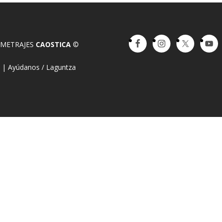
OMETRAJES
CAOSTICA
©
a
|
Ayúdanos / Laguntza