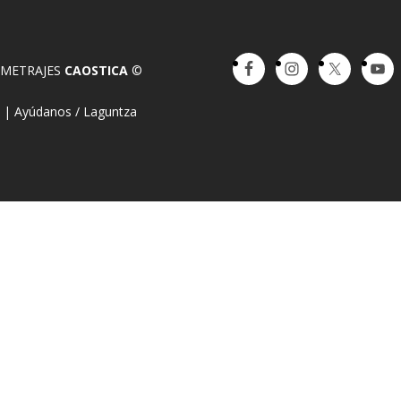
OMETRAJES
CAOSTICA
©
a
|
Ayúdanos / Laguntza