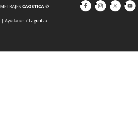
OMETRAJES
CAOSTICA
©
a
|
Ayúdanos / Laguntza