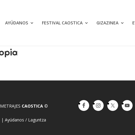
AYÚDANOS
FESTIVAL CAOSTICA
GIZAZINEA
E
opia
OMETRAJES
CAOSTICA
©
a
|
Ayúdanos / Laguntza