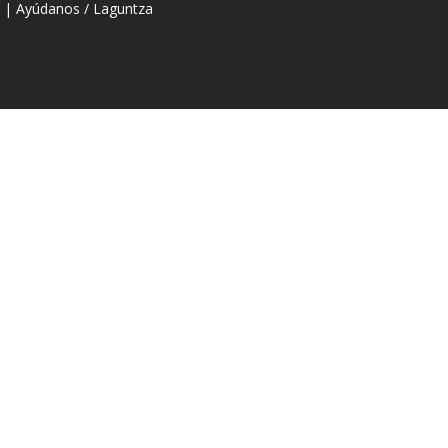
a
|
Ayúdanos / Laguntza