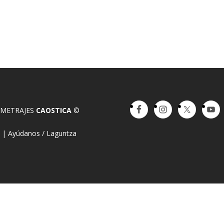
OMETRAJES
CAOSTICA
©
a
|
Ayúdanos / Laguntza