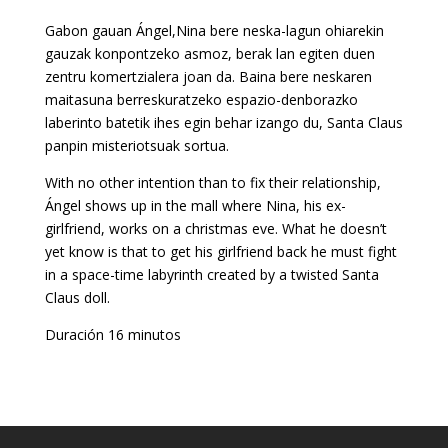
Gabon gauan Ángel,Nina bere neska-lagun ohiarekin
gauzak konpontzeko asmoz, berak lan egiten duen
zentru komertzialera joan da. Baina bere neskaren
maitasuna berreskuratzeko espazio-denborazko
laberinto batetik ihes egin behar izango du, Santa Claus
panpin misteriotsuak sortua.
With no other intention than to fix their relationship,
Ángel shows up in the mall where Nina, his ex-
girlfriend, works on a christmas eve. What he doesn’t
yet know is that to get his girlfriend back he must fight
in a space-time labyrinth created by a twisted Santa
Claus doll.
Duración 16 minutos