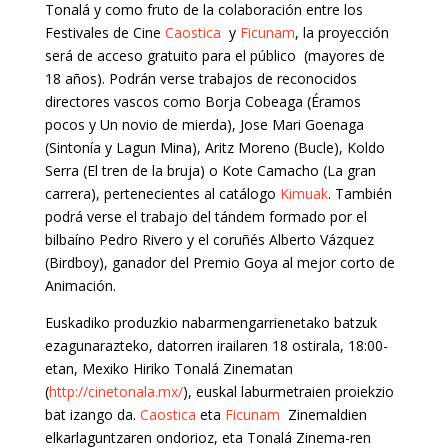
Tonalá y como fruto de la colaboración entre los
Festivales de Cine
Caostica
y
Ficunam
, la proyección
será de acceso gratuito para el público (mayores de
18 años). Podrán verse trabajos de reconocidos
directores vascos como Borja Cobeaga (Éramos
pocos y Un novio de mierda), Jose Mari Goenaga
(Sintonía y Lagun Mina), Aritz Moreno (Bucle), Koldo
Serra (El tren de la bruja) o Kote Camacho (La gran
carrera), pertenecientes al catálogo
Kimuak
. También
podrá verse el trabajo del tándem formado por el
bilbaíno Pedro Rivero y el coruñés Alberto Vázquez
(Birdboy), ganador del Premio Goya al mejor corto de
Animación.
Euskadiko produzkio nabarmengarrienetako batzuk
ezagunarazteko, datorren irailaren 18 ostirala, 18:00-
etan, Mexiko Hiriko Tonalá Zinematan
(
http://cinetonala.mx/
), euskal laburmetraien proiekzio
bat izango da.
Caostica
eta
Ficunam
Zinemaldien
elkarlaguntzaren ondorioz, eta Tonalá Zinema-ren