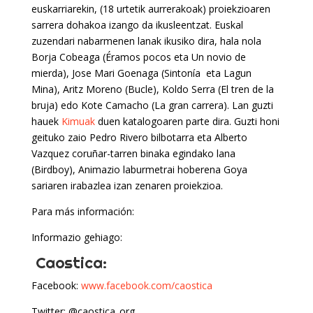
euskarriarekin, (18 urtetik aurrerakoak) proiekzioaren
sarrera dohakoa izango da ikusleentzat. Euskal
zuzendari nabarmenen lanak ikusiko dira, hala nola
Borja Cobeaga (Éramos pocos eta Un novio de
mierda), Jose Mari Goenaga (Sintonía eta Lagun
Mina), Aritz Moreno (Bucle), Koldo Serra (El tren de la
bruja) edo Kote Camacho (La gran carrera). Lan guzti
hauek
Kimuak
duen katalogoaren parte dira. Guzti honi
geituko zaio Pedro Rivero bilbotarra eta Alberto
Vazquez coruñar-tarren binaka egindako lana
(Birdboy), Animazio laburmetrai hoberena Goya
sariaren irabazlea izan zenaren proiekzioa.
Para más información:
Informazio gehiago:
Caostica:
Facebook:
www.facebook.com/caostica
Twitter: @caostica_org