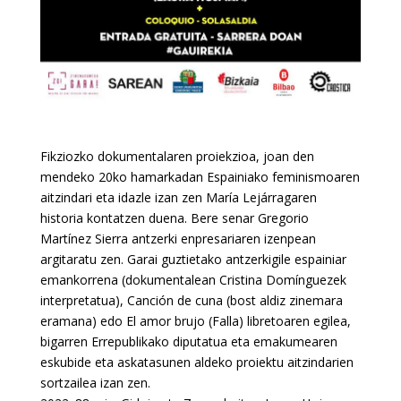
Fikziozko dokumentalaren proiekzioa, joan den
mendeko 20ko hamarkadan Espainiako feminismoaren
aitzindari eta idazle izan zen María Lejárragaren
historia kontatzen duena. Bere senar Gregorio
Martínez Sierra antzerki enpresariaren izenpean
argitaratu zen. Garai guztietako antzerkigile espainiar
emankorrena (dokumentalean Cristina Domínguezek
interpretatua), Canción de cuna (bost aldiz zinemara
eramana) edo El amor brujo (Falla) libretoaren egilea,
bigarren Errepublikako diputatua eta emakumearen
eskubide eta askatasunen aldeko proiektu aitzindarien
sortzailea izan zen.