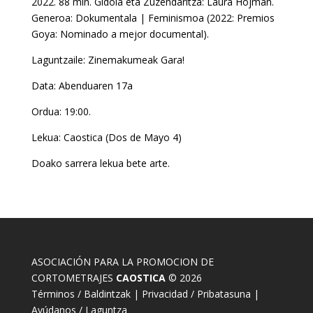
2022. 88 min. Gidoia eta Zuzendaritza: Laura Hojman.
Generoa: Dokumentala | Feminismoa (2022: Premios
Goya: Nominado a mejor documental).
Laguntzaile: Zinemakumeak Gara!
Data: Abenduaren 17a
Ordua: 19:00.
Lekua: Caostica (Dos de Mayo 4)
Doako sarrera lekua bete arte.
ASOCIACIÓN PARA LA PROMOCION DE
CORTOMETRAJES
CAOSTICA
© 2026
Términos / Baldintzak
|
Privacidad / Pribatasuna
|
Ayúdanos / Laguntza