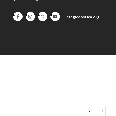
info@caostica.org
ES