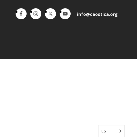
info@caostica.org
ES